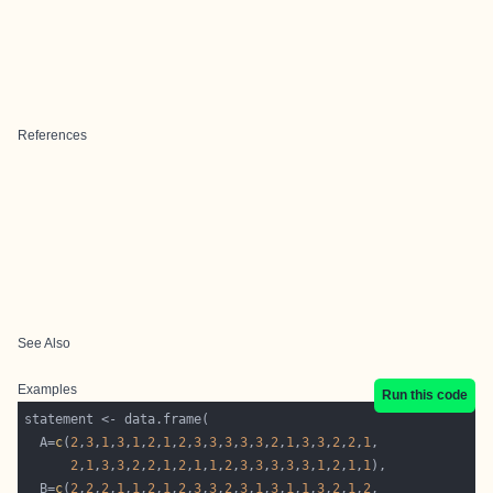
References
See Also
Examples
Run this code
  A=
c
(
2
,
3
,
1
,
3
,
1
,
2
,
1
,
2
,
3
,
3
,
3
,
3
,
3
,
2
,
1
,
3
,
3
,
2
,
2
,
1
2
,
1
,
3
,
3
,
2
,
2
,
1
,
2
,
1
,
1
,
2
,
3
,
3
,
3
,
3
,
3
,
1
,
2
,
1
,
1
  B=
c
(
2
,
2
,
2
,
1
,
1
,
2
,
1
,
2
,
3
,
3
,
2
,
3
,
1
,
3
,
1
,
1
,
3
,
2
,
1
,
2