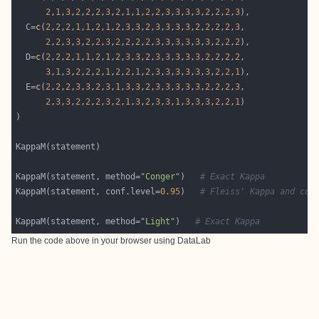
2
,
1
,
3
,
2
,
2
,
2
,
3
,
2
,
1
,
1
,
2
,
2
,
3
,
3
,
3
,
3
,
2
,
2
,
2
,
3
  C=
c
(
2
,
2
,
2
,
1
,
1
,
2
,
1
,
2
,
3
,
3
,
2
,
3
,
3
,
3
,
3
,
2
,
2
,
2
,
2
,
3
2
,
2
,
3
,
3
,
2
,
2
,
3
,
2
,
2
,
2
,
2
,
3
,
3
,
3
,
3
,
3
,
3
,
2
,
2
,
2
  D=
c
(
2
,
2
,
2
,
1
,
1
,
2
,
1
,
2
,
3
,
3
,
2
,
3
,
3
,
3
,
3
,
3
,
2
,
2
,
2
,
2
3
,
1
,
3
,
2
,
2
,
2
,
1
,
2
,
2
,
1
,
2
,
3
,
3
,
3
,
3
,
3
,
3
,
2
,
2
,
1
  E=
c
(
2
,
2
,
2
,
3
,
3
,
2
,
3
,
1
,
3
,
3
,
2
,
3
,
3
,
3
,
3
,
3
,
2
,
2
,
2
,
3
2
,
3
,
3
,
2
,
2
,
2
,
3
,
2
,
1
,
3
,
2
,
3
,
3
,
1
,
3
,
3
,
3
,
2
,
2
,
1
KappaM(statement, method=
"Conger"
)   
# Exact Kappa
KappaM(statement, conf.level=
0.95
)   
# Fleiss' Kappa and con
KappaM(statement, method=
"Light"
)   
# Exact Kappa
Run the code above in your browser using
DataLab