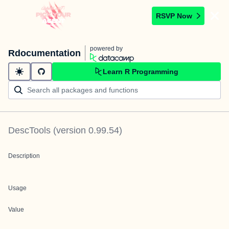
RSVP Now
powered by
Rdocumentation
Learn R Programming
DescTools
(version
0.99.54
)
Description
Usage
Value